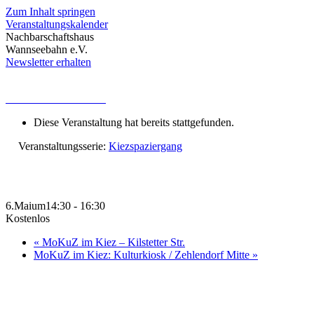
Zum Inhalt springen
Veranstaltungskalender
Nachbarschaftshaus
Wannseebahn e.V.
Newsletter erhalten
« Alle Veranstaltungen
Diese Veranstaltung hat bereits stattgefunden.
Veranstaltungsserie:
Kiezspaziergang
Kiezspaziergang mit Sandra
6.Maium14:30
-
16:30
Kostenlos
«
MoKuZ im Kiez – Kilstetter Str.
MoKuZ im Kiez: Kulturkiosk / Zehlendorf Mitte
»