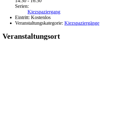
14:30 - 16:30
Serien:
Kiezspaziergang
Eintritt:
Kostenlos
Veranstaltungskategorie:
Kiezspaziergänge
Veranstaltungsort
Nachbarschaftshaus Wannseebahn e.V.
Mörchinger Straße 49
Berlin
,
14169
Google Karte anzeigen