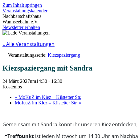
Zum Inhalt springen
Veranstaltungskalender
Nachbarschaftshaus
Wannseebahn e.V.
Newsletter erhalten
« Alle Veranstaltungen
Veranstaltungsserie:
Kiezspaziergang
Kiezspaziergang mit Sandra
24.März 2027um14:30
-
16:30
Kostenlos
«
MoKuZ im Kiez – Kilstetter Str.
MoKuZ im Kiez – Kilstetter Str.
»
Gemeinsam mit Sandra könnt ihr unseren Kiez entdecken, 
📍
Treffpunkt
ist jeden Mittwoch um 14:30 Uhr am Nachb