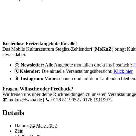
______________________________________________________________
Kostenlose Freizeitangebote für alle!
Das Mobile Kulturzentrum Steglitz-Zehlendorf (
MoKuZ
) bringt Kul
etwas dabei.
📩
Newsletter:
Alle Angebote monatlich direkt ins Postfach!:
H
🗓️
Kalender:
Die aktuelle Veranstaltungsübersicht:
Klick hier
📱
Instagram:
Vorbeischauen und auf dem Laufenden bleiben
Fragen, Wünsche oder Feedback?
Wir freuen uns über deine Rückmeldungen zu unseren Veranstaltungen
📧 mokuz@wsba.de | 📞 0178 8119952 / 0176 19119972
Details
Datum:
24.März 2027
Zeit: