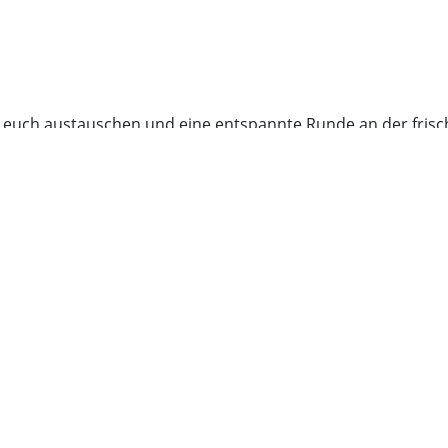
euch austauschen und eine entspannte Runde an der frisch
arschaftshaus Wannseebahn.
__________________________________
tur, Begegnung und Kreativität direkt in deine Nachbarschaft. Ob Work
ier anmelden
:
Klick hier