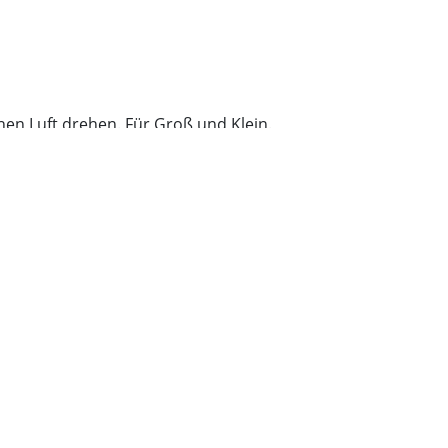
en Luft drehen. Für Groß und Klein.
shops, Mitmachaktionen oder Veranstaltungen – hier ist für jeden