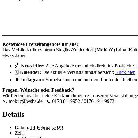
______________________________________________________________
Kostenlose Freizeitangebote für alle!
Das Mobile Kulturzentrum Steglitz-Zehlendorf (
MoKuZ
) bringt Kul
etwas dabei.
📩
Newsletter:
Alle Angebote monatlich direkt ins Postfach!:
H
🗓️
Kalender:
Die aktuelle Veranstaltungsübersicht:
Klick hier
📱
Instagram:
Vorbeischauen und auf dem Laufenden bleiben
Fragen, Wünsche oder Feedback?
Wir freuen uns über deine Rückmeldungen zu unseren Veranstaltungen
📧 mokuz@wsba.de | 📞 0178 8119952 / 0176 19119972
Details
Datum:
14.Februar 2029
Zeit: