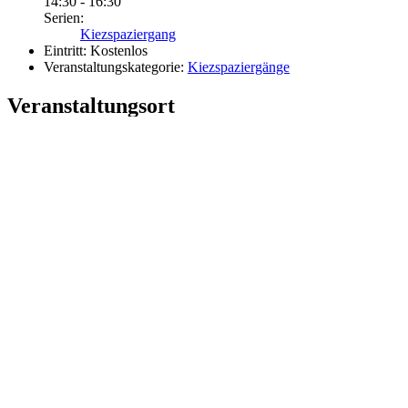
14:30 - 16:30
Serien:
Kiezspaziergang
Eintritt:
Kostenlos
Veranstaltungskategorie:
Kiezspaziergänge
Veranstaltungsort
Nachbarschaftshaus Wannseebahn e.V.
Mörchinger Straße 49
Berlin
,
14169
Google Karte anzeigen