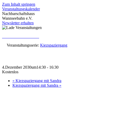
Zum Inhalt springen
Veranstaltungskalender
Nachbarschaftshaus
Wannseebahn e.V.
Newsletter erhalten
« Alle Veranstaltungen
Veranstaltungsserie:
Kiezspaziergang
Kiezspaziergang mit Sandra
4.Dezember 2030um14:30
-
16:30
Kostenlos
«
Kiezspaziergang mit Sandra
Kiezspaziergang mit Sandra
»
Gemeinsam mit Sandra könnt ihr unseren Kiez entdecken, euch
austauschen und eine entspannte Runde an der frischen Luft drehen.
Für Groß und Klein.