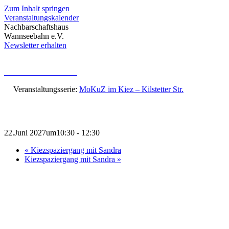
Zum Inhalt springen
Veranstaltungskalender
Nachbarschaftshaus
Wannseebahn e.V.
Newsletter erhalten
« Alle Veranstaltungen
Veranstaltungsserie:
MoKuZ im Kiez – Kilstetter Str.
MoKuZ im Kiez – Kilstetter Str.
22.Juni 2027um10:30
-
12:30
«
Kiezspaziergang mit Sandra
Kiezspaziergang mit Sandra
»
Jeden Dienstag von 10:30 bis 12 Uhr
Wir sind mit unserer mobilen Sprechstunde unterwegs in der
Kilstetter Str., 14167.