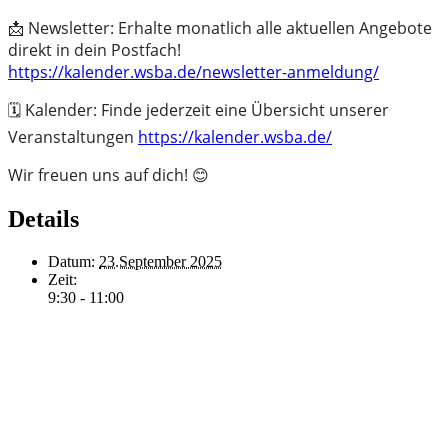
📩 Newsletter: Erhalte monatlich alle aktuellen Angebote
direkt in dein Postfach!
https://kalender.wsba.de/newsletter-anmeldung/
🗓️ Kalender: Finde jederzeit eine Übersicht unserer
Veranstaltungen
https://kalender.wsba.de/
Wir freuen uns auf dich!
😊
Details
Datum:
23.September 2025
Zeit:
9:30 - 11:00
Serien:
Sprachreisecafé goes Aperó
Veranstaltungskategorie:
Sprach-Reise-Cafe Englisch
Veranstaltungsort
Nachbarschaftshaus Wannseebahn e.V.